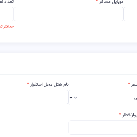
موبایل مسافر
تعداد نف
حداکثر ت
فر
نام هتل محل استقرار
واز/قطار