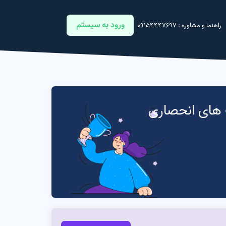
ورود به سیستم
راهنما و مشاوره : 09154447697
ف های انحصاری